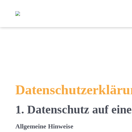
Zum
Zum
Hauptmenü
Hauptinhalt
springen
springen
Datenschutz­erklär
1. Datenschutz auf eine
Allgemeine Hinweise